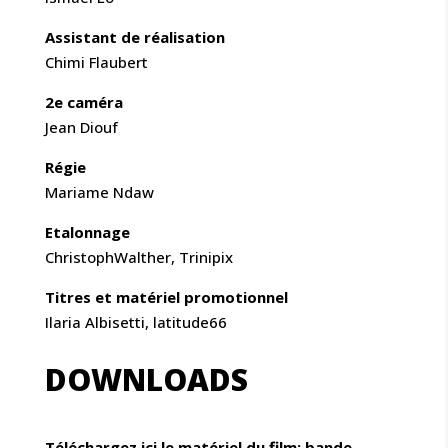
Assistant de réalisation
Chimi Flaubert
2e caméra
Jean Diouf
Régie
Mariame Ndaw
Etalonnage
ChristophWalther, Trinipix
Titres et matériel promotionnel
Ilaria Albisetti, latitude66
DOWNLOADS
Téléchargez
ici
le matériel du film: bande-