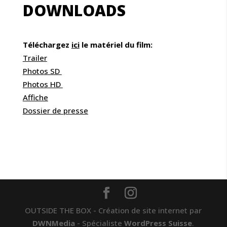
DOWNLOADS
Téléchargez
ici
le matériel du film:
Trailer
Photos SD
Photos HD
Affiche
Dossier de presse
OUTSIDE THE BOX - Création de site internet par
DWNMedia
- Spécialiste
WordPress Suisse
.