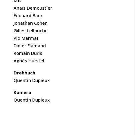
Mit
Anaïs Demoustier
Édouard Baer
Jonathan Cohen
Gilles Lellouche
Pio Marmaï
Didier Flamand
Romain Duris
Agnès Hurstel
Drehbuch
Quentin Dupieux
Kamera
Quentin Dupieux
CAST & CREW